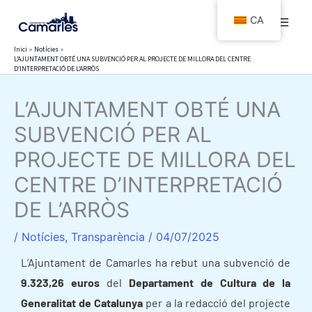
Vés
CA
al
contingut
Inici
Notícies
L’AJUNTAMENT OBTÉ UNA SUBVENCIÓ PER AL PROJECTE DE MILLORA DEL CENTRE
D’INTERPRETACIÓ DE L’ARRÒS
L’AJUNTAMENT OBTÉ UNA
SUBVENCIÓ PER AL
PROJECTE DE MILLORA DEL
CENTRE D’INTERPRETACIÓ
DE L’ARRÒS
/
Notícies
,
Transparència
/
04/07/2025
L’Ajuntament de Camarles ha rebut una subvenció de
9.323,26 euros
del
Departament de Cultura de la
Generalitat de Catalunya
per a la redacció del projecte