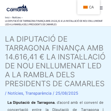
Vés
CA
al
contingut
Inici
Notícies
LA DIPUTACIÓ DE TARRAGONA FINANÇA AMB 14.616,41 € LA INSTAL·LACIÓ DE NOU ENLLUMENAT
LED A LA RAMBLA DELS PRESIDENTS DE CAMARLES
LA DIPUTACIÓ DE
TARRAGONA FINANÇA AMB
14.616,41 € LA INSTAL·LACIÓ
DE NOU ENLLUMENAT LED
A LA RAMBLA DELS
PRESIDENTS DE CAMARLES
/
Notícies
,
Transparència
/
25/08/2025
La Diputació de Tarragona
, d’acord amb el conveni de
concertació entre la Diputació de Tarragona i