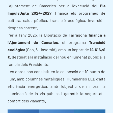
l’Ajuntament de Camarles per a l’execució del
Pla
ImpulsDipta 2024-2027
, finança els programes de
cultura, salut pública, transició ecològica, inversió i
despesa corrent.
Per a l’any 2025, la Diputació de Tarragona
finança a
l’Ajuntament de Camarles
, el programa
Transició
ecològica
(Cap. 6 – Inversió), amb un import de
14.616,41
€
, destinat a la instal·lació del nou enllumenat públic a la
rambla dels Presidents.
Les obres han consistit en la col·locació de 10 punts de
llum, amb columnes metàl·liques i lluminàries LED d’alta
eficiència energètica, amb l’objectiu de millorar la
il·luminació de la via pública i garantir la seguretat i
confort dels vianants.