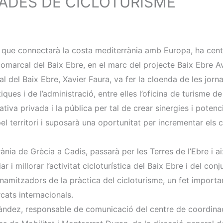
ADES DE CICLOTURISME
ut que connectarà la costa mediterrània amb Europa, ha cent
marcal del Baix Ebre, en el marc del projecte Baix Ebre Avan
l del Baix Ebre, Xavier Faura, va fer la cloenda de les jorn
ques i de l’administració, entre elles l’oficina de turisme d
iva privada i la pública per tal de crear sinergies i potencia
l territori i suposarà una oportunitat per incrementar els 
ània de Grècia a Cadis, passarà per les Terres de l’Ebre i a
 i millorar l’activitat cicloturística del Baix Ebre i del conju
amitzadors de la pràctica del cicloturisme, un fet importan
rcats internacionals.
àndez, responsable de comunicació del centre de coordinaci