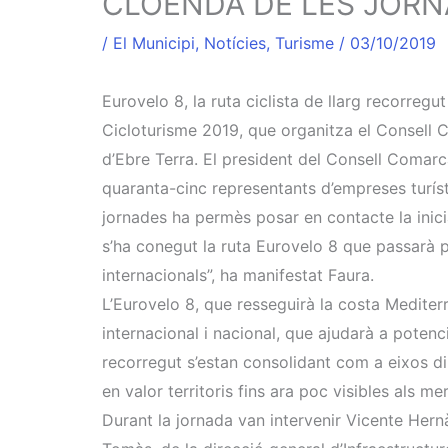
CLOENDA DE LES JORN
/
El Municipi
,
Notícies
,
Turisme
/
03/10/2019
Eurovelo 8, la ruta ciclista de llarg recorreg
Cicloturisme 2019, que organitza el Consell Co
d’Ebre Terra. El president del Consell Comarca
quaranta-cinc representants d’empreses turísti
jornades ha permès posar en contacte la iniciat
s’ha conegut la ruta Eurovelo 8 que passarà pe
internacionals”, ha manifestat Faura.
L’Eurovelo 8, que resseguirà la costa Mediterr
internacional i nacional, que ajudarà a potenciar
recorregut s’estan consolidant com a eixos din
en valor territoris fins ara poc visibles als me
Durant la jornada van intervenir Vicente Hern