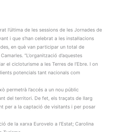
rat l’última de les sessions de les Jornades de
t i que s’han celebrat a les instal·lacions
ades, en què van participar un total de
e Camarles. “L’organització d’aquestes
r el cicloturisme a les Terres de l’Ebre. I on
clients potencials tant nacionals com
ixò permetrà l’accés a un nou públic
nt del territori. De fet, els traçats de llarg
t per a la captació de visitants i per posar
ó de la xarxa Eurovelo a l’Estat; Carolina