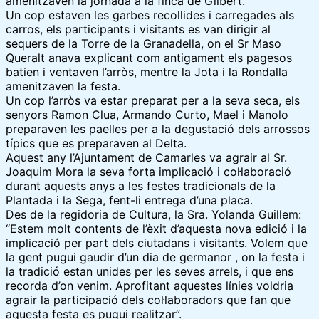
amenitzaven la jornada a la finca de Gilbert.
Un cop estaven les garbes recollides i carregades als
carros, els participants i visitants es van dirigir al
sequers de la Torre de la Granadella, on el Sr Maso
Queralt anava explicant com antigament els pagesos
batien i ventaven l’arròs, mentre la Jota i la Rondalla
amenitzaven la festa.
Un cop l’arròs va estar preparat per a la seva seca, els
senyors Ramon Clua, Armando Curto, Mael i Manolo
preparaven les paelles per a la degustació dels arrossos
típics que es preparaven al Delta.
Aquest any l’Ajuntament de Camarles va agrair al Sr.
Joaquim Mora la seva forta implicació i col·laboració
durant aquests anys a les festes tradicionals de la
Plantada i la Sega, fent-li entrega d’una placa.
Des de la regidoria de Cultura, la Sra. Yolanda Guillem:
“Estem molt contents de l’èxit d’aquesta nova edició i la
implicació per part dels ciutadans i visitants. Volem que
la gent pugui gaudir d’un dia de germanor , on la festa i
la tradició estan unides per les seves arrels, i que ens
recorda d’on venim. Aprofitant aquestes línies voldria
agrair la participació dels col·laboradors que fan que
aquesta festa es pugui realitzar”.