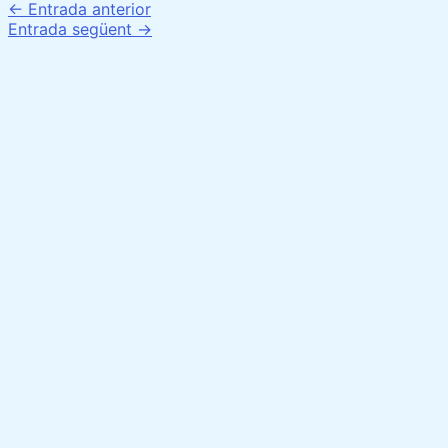
←
Entrada anterior
Link
Entrada següent
→