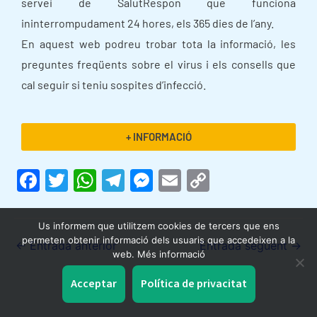
servei de SalutRespon que funciona
ininterrompudament 24 hores, els 365 dies de l’any.
En aquest web podreu trobar tota la informació, les
preguntes freqüents sobre el virus i els consells que
cal seguir si teniu sospites d’infecció.
+ INFORMACIÓ
F
T
W
T
M
E
C
a
w
h
el
e
m
o
c
itt
at
e
s
ai
p
Us informem que utilitzem cookies de tercers que ens
permeten obtenir informació dels usuaris que accedeixen a la
e
er
s
gr
s
l
y
←
Entrada anterior
Entrada següent
→
web. Més informació
b
A
a
e
Li
Acceptar
Política de privacitat
o
p
m
n
n
o
p
g
k