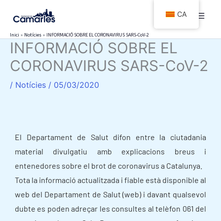
Vés
CA
al
contingut
Inici
Notícies
INFORMACIÓ SOBRE EL CORONAVIRUS SARS-CoV-2
INFORMACIÓ SOBRE EL
CORONAVIRUS SARS-CoV-2
/
Notícies
/
05/03/2020
El Departament de Salut difon entre la ciutadania
material divulgatiu amb explicacions breus i
entenedores sobre el brot de coronavirus a Catalunya.
Tota la informació actualitzada i fiable està disponible al
web del Departament de Salut
(web)
i davant qualsevol
dubte es poden adreçar les consultes al telèfon 061 del