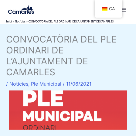
Vés
CA
al
contingut
Inici
Notícies
CONVOCATÒRIA DEL PLE ORDINARI DE L’AJUNTAMENT DE CAMARLES
CONVOCATÒRIA DEL PLE
ORDINARI DE
L’AJUNTAMENT DE
CAMARLES
/
Notícies
,
Ple Municipal
/
11/06/2021