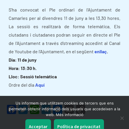
S’ha convocat el Ple ordinari de l’Ajuntament de
Camarles per al divendres 11 de juny a les 13.30 hores.
La sessió es realitzarà de forma telemàtica. Els
ciutadans i ciutadanes podran seguir en directe el Ple
de l’Ajuntament a través d’streaming accedint al Canal
de Youtube de l’Ajuntament, en el següent
enllaç
.
Dia: 11 de juny
Hora: 13:30 h.
Lloc: Sessió telemàtica
Ordre del dia
Aquí
Us informem que utilitzem cookies de tercers que ens
F
T
W
T
M
E
C
permeten obtenir informació dels usuaris que accedeixen a la
web. Més informació
a
w
h
el
e
m
o
c
itt
at
e
s
ai
p
Acceptar
Política de privacitat