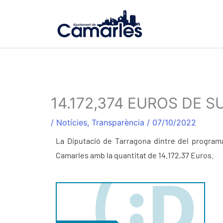
Vés
al
contingut
14.172,374 EUROS DE 
/
Notícies
,
Transparència
/
07/10/2022
La Diputació de Tarragona dintre del programa
Camarles amb la quantitat de 14.172,37 Euros.