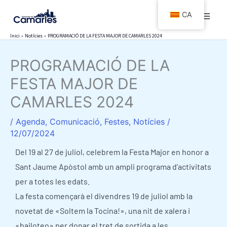
Vés
CA
al
contingut
Inici
Notícies
PROGRAMACIÓ DE LA FESTA MAJOR DE CAMARLES 2024
PROGRAMACIÓ DE LA
FESTA MAJOR DE
CAMARLES 2024
/
Agenda
,
Comunicació
,
Festes
,
Notícies
/
12/07/2024
Del 19 al 27 de juliol, celebrem la Festa Major en honor a
Sant Jaume Apòstol amb un ampli programa d’activitats
per a totes les edats.
La festa començarà el divendres 19 de juliol amb la
novetat de «Soltem la Tocina!», una nit de xalera i
«bailoteo» per donar el tret de sortida a les