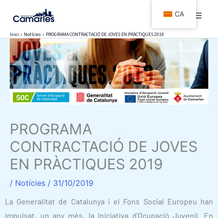
Vés
CA
al
contingut
Inici
Notícies
PROGRAMA CONTRACTACIÓ DE JOVES EN PRÀCTIQUES 2019
PROGRAMA
CONTRACTACIÓ DE JOVES
EN PRÀCTIQUES 2019
/
Notícies
/
31/10/2019
La Generalitat de Catalunya i el Fons Social Europeu han
impulsat, un any més, la Iniciativa d’Ocupació Juvenil. En