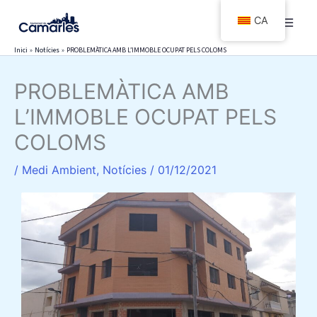
Vés
CA
al
contingut
Inici
Notícies
PROBLEMÀTICA AMB L’IMMOBLE OCUPAT PELS COLOMS
PROBLEMÀTICA AMB
L’IMMOBLE OCUPAT PELS
COLOMS
/
Medi Ambient
,
Notícies
/
01/12/2021