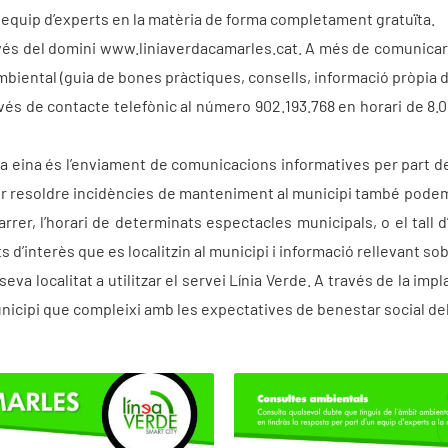
 equip d’experts en la matèria de forma completament gratuïta.
avés del domini www.liniaverdacamarles.cat. A més de comunicar u
biental (guia de bones pràctiques, consells, informació pròpia d
vés de contacte telefònic al número 902.193.768 en horari de 8.00
ta eina és l’enviament de comunicacions informatives per part de
r resoldre incidències de manteniment al municipi també podem f
arrer, l’horari de determinats espectacles municipals, o el tall
d’interès que es localitzin al municipi i informació rellevant sob
va localitat a utilitzar el servei Línia Verde. A través de la imp
nicipi que compleixi amb les expectatives de benestar social del