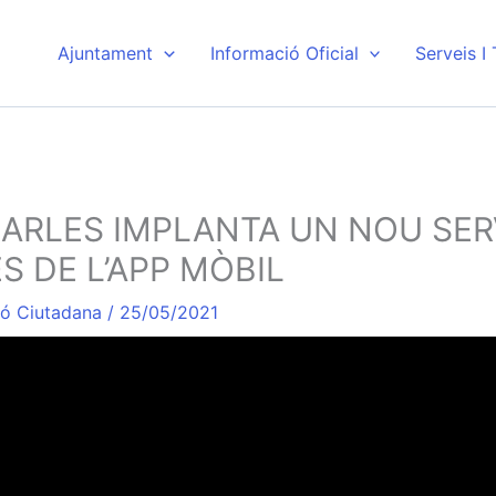
Ajuntament
Informació Oficial
Serveis I
ARLES IMPLANTA UN NOU SER
S DE L’APP MÒBIL
ió Ciutadana
/
25/05/2021