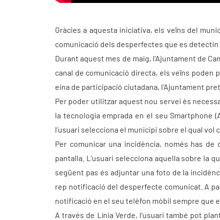
Gràcies a aquesta iniciativa, els veïns del mun
comunicació dels desperfectes que es detectin 
Durant aquest mes de maig, l’Ajuntament de Cama
canal de comunicació directa, els veïns poden p
eina de participació ciutadana, l’Ajuntament pre
Per poder utilitzar aquest nou servei és necessar
la tecnologia emprada en el seu Smartphone (An
l’usuari selecciona el municipi sobre el qual vol 
Per comunicar una incidència, només has de cl
pantalla. L’usuari selecciona aquella sobre la 
següent pas és adjuntar una foto de la incidènc
rep notificació del desperfecte comunicat. A par
notificació en el seu telèfon mòbil sempre que es
A través de Línia Verde, l’usuari també pot pla