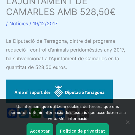
L’AJUNTAMENT DE
CAMARLES AMB 528,50€
/
Notícies
/
19/12/2017
La Diputació de Tarragona, dintre del programa
reducció i control d’animals peridomèstics any 2017,
ha subvencionat a l’Ajuntament de Camarles en la
quantitat de 528,50 euros.
Us informem que utilitzem cookies de tercers que ens
F
T
W
T
M
E
C
permeten obtenir informació dels usuaris que accedeixen a la
web. Més informació
a
w
h
el
e
m
o
c
itt
at
e
s
ai
p
Acceptar
Política de privacitat