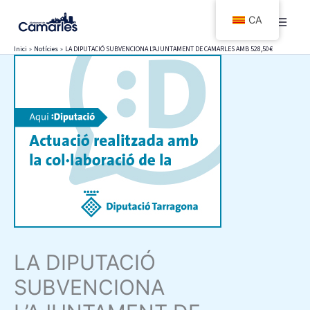
Vés
CA
al
contingut
Inici
Notícies
LA DIPUTACIÓ SUBVENCIONA L’AJUNTAMENT DE CAMARLES AMB 528,50€
LA DIPUTACIÓ
SUBVENCIONA