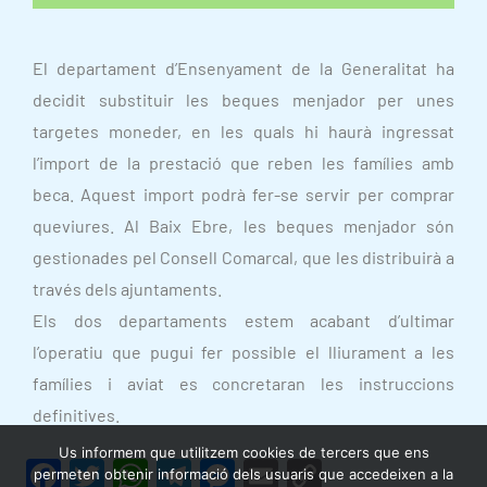
El departament d’Ensenyament de la Generalitat ha
decidit substituir les beques
menjador
per unes
targetes moneder, en les quals hi haurà ingressat
l’import de la prestació que reben les famílies amb
beca. Aquest import podrà fer-se servir per comprar
queviures. Al Baix Ebre, les beques
menjador
són
gestionades pel Consell Comarcal, que les distribuirà a
través dels ajuntaments.
Els dos departaments estem acabant d’ultimar
l’operatiu que pugui fer possible el lliurament a les
famílies i aviat es concretaran les instruccions
definitives.
Us informem que utilitzem cookies de tercers que ens
F
T
W
T
M
E
C
permeten obtenir informació dels usuaris que accedeixen a la