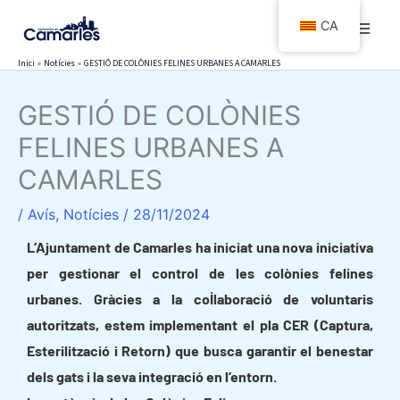
Vés
CA
al
contingut
Inici
Notícies
GESTIÓ DE COLÒNIES FELINES URBANES A CAMARLES
GESTIÓ DE COLÒNIES
FELINES URBANES A
CAMARLES
/
Avís
,
Notícies
/
28/11/2024
L’Ajuntament de Camarles ha iniciat una nova iniciativa
per gestionar el control de les colònies felines
urbanes. Gràcies a la col·laboració de voluntaris
autoritzats, estem implementant el pla CER (Captura,
Esterilització i Retorn) que busca garantir el benestar
dels gats i la seva integració en l’entorn.