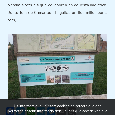
Agraïm a tots els que col·laboren en aquesta iniciativa!
Junts fem de Camarles i Lligallos un lloc millor per a
tots.
Us informem que utilitzem cookies de tercers que ens
F
T
W
T
M
E
C
permeten obtenir informació dels usuaris que accedeixen a la