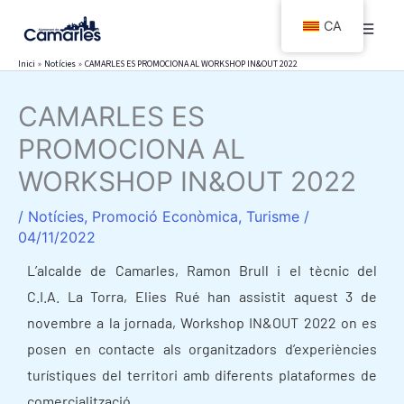
Vés
CA
al
contingut
Inici
Notícies
CAMARLES ES PROMOCIONA AL WORKSHOP IN&OUT 2022
CAMARLES ES
PROMOCIONA AL
WORKSHOP IN&OUT 2022
/
Notícies
,
Promoció Econòmica
,
Turisme
/
04/11/2022
L’alcalde de Camarles, Ramon Brull i el tècnic del
C.I.A. La Torra, Elies Rué han assistit aquest 3 de
novembre a la jornada, Workshop IN&OUT 2022 on es
posen en contacte als organitzadors d’experiències
turístiques del territori amb diferents plataformes de
comercialització.