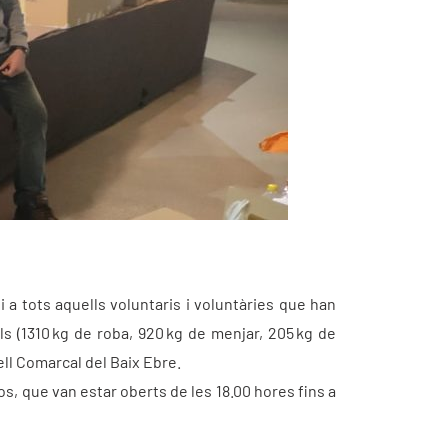
i a tots aquells voluntaris i voluntàries que han
ls (1310 kg de roba, 920 kg de menjar, 205 kg de
ell Comarcal del Baix Ebre.
s, que van estar oberts de les 18.00 hores fins a