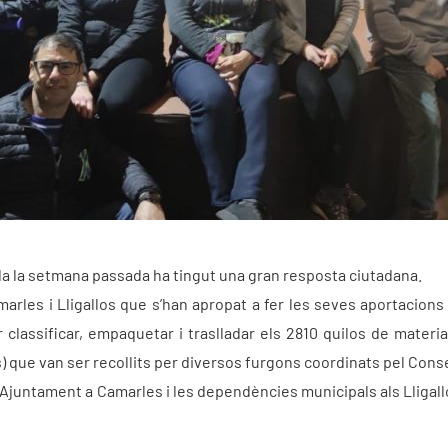
ada la setmana passada ha tingut una gran resposta ciutadana.
marles i Lligallos que s’han apropat a fer les seves aportacions 
classificar, empaquetar i traslladar els 2810 quilos de materia
 que van ser recollits per diversos furgons coordinats pel Cons
Ajuntament a Camarles i les dependències municipals als Lligallo