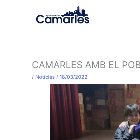
Vés
al
contingut
CAMARLES AMB EL POB
/
Notícies
/
18/03/2022