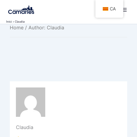
Vés
CA
al
contingut
Inici
Claudia
Home
/ Author: Claudia
Claudia