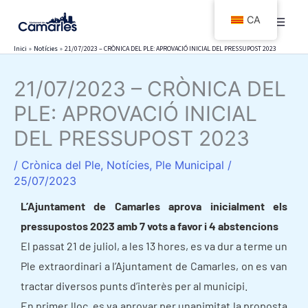
Vés
CA
al
contingut
Inici
Notícies
21/07/2023 – CRÒNICA DEL PLE: APROVACIÓ INICIAL DEL PRESSUPOST 2023
21/07/2023 – CRÒNICA DEL
PLE: APROVACIÓ INICIAL
DEL PRESSUPOST 2023
/
Crònica del Ple
,
Notícies
,
Ple Municipal
/
25/07/2023
L’Ajuntament de Camarles aprova inicialment els
pressupostos 2023 amb 7 vots a favor i 4 abstencions
El passat 21 de juliol, a les 13 hores, es va dur a terme un
Ple extraordinari a l’Ajuntament de Camarles, on es van
tractar diversos punts d’interès per al municipi.
En primer lloc, es va aprovar per unanimitat la proposta