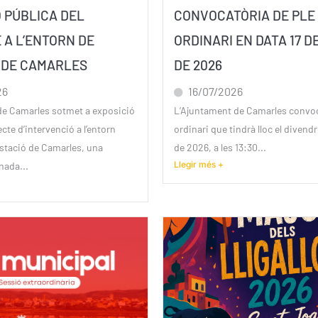
Ó PÚBLICA DEL
CONVOCATÒRIA DE PLE
 A L’ENTORN DE
ORDINARI EN DATA 17 D
Ó DE CAMARLES
DE 2026
26
16/07/2026
de Camarles sotmet a exposició
L’Ajuntament de Camarles convoc
ecte d’intervenció a l’entorn
ordinari que tindrà lloc el divendre
’estació de Camarles, una
de 2026, a les 13:30...
Llegir més +
nada...