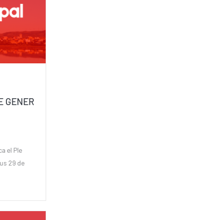
DE GENER
a el Ple
ous 29 de