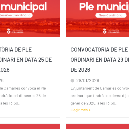
ÒRIA DE PLE
CONVOCATÒRIA DE PLE
INARI EN DATA 25 DE
ORDINARI EN DATA 29 
2026
DE 2026
26
28/01/2026
de Camarles convoca el Ple
L’Ajuntament de Camarles convoc
ndrà lloc el dimecres 25 de
ordinari que tindrà lloc demà dij
 les 13:30...
gener de 2026, a les 13:30...
Llegir més +