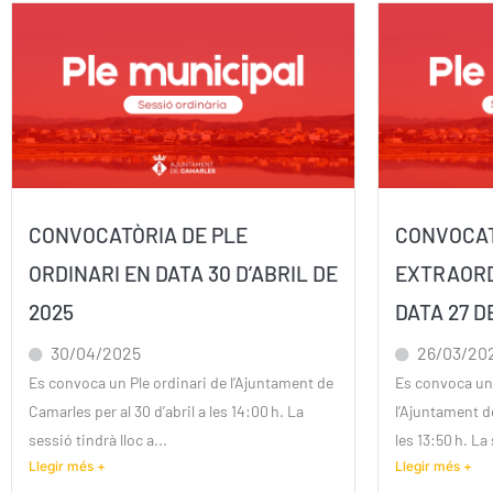
CONVOCATÒRIA DE PLE
CONVOCAT
ORDINARI EN DATA 30 D’ABRIL DE
EXTRAORD
2025
DATA 27 D
30/04/2025
26/03/20
Es convoca un Ple ordinari de l’Ajuntament de
Es convoca un 
Camarles per al 30 d’abril a les 14:00 h. La
l’Ajuntament d
sessió tindrà lloc a...
les 13:50 h. La
Llegir més +
Llegir més +