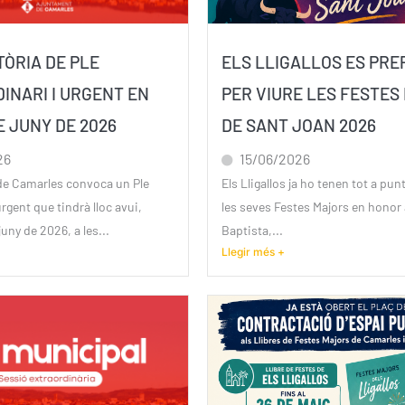
ÒRIA DE PLE
ELS LLIGALLOS ES PR
INARI I URGENT EN
PER VIURE LES FESTES
E JUNY DE 2026
DE SANT JOAN 2026
26
15/06/2026
de Camarles convoca un Ple
Els Lligallos ja ho tenen tot a pun
rgent que tindrà lloc avui,
les seves Festes Majors en honor
uny de 2026, a les...
Baptista,...
Llegir més +