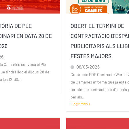
ÒRIA DE PLE
OBERT EL TERMINI DE
INARI EN DATA 28 DE
CONTRACTACIÓ D’ESPA
026
PUBLICITARIS ALS LLIB
FESTES MAJORS
26
de Camarles convoca el Ple
08/05/2026
ue tindrà lloc el dijous 28 de
Contracte PDF Contracte Word L
 les 12:30...
de Camarles informa que ja està o
termini de contractació d’espais p
per als...
Llegir més +