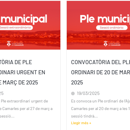
ÒRIA DE PLE
CONVOCATÒRIA DEL PL
INARI URGENT EN
ORDINARI DE 20 DE MA
E MARÇ DE 2025
2025
25
19/03/2025
Ple extraordinari urgent de
Es convoca un Ple ordinari de l’A
e Camarles per al 27 de març a
Camarles per al 20 de març a les 1
 sessió...
sessió tindrà...
Llegir més +