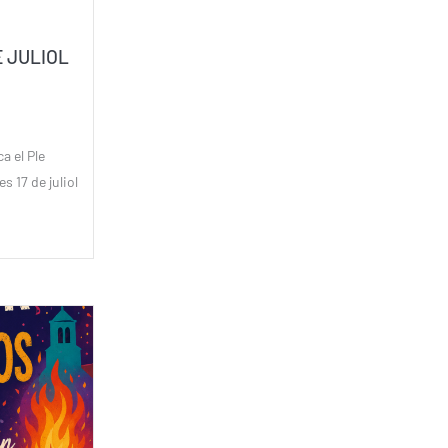
E JULIOL
a el Ple
s 17 de juliol