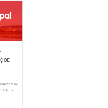
E
RÇ DE
juntament de
3:15 h. La