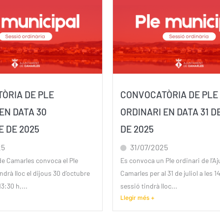
ÒRIA DE PLE
CONVOCATÒRIA DE PLE
EN DATA 30
ORDINARI EN DATA 31 D
E DE 2025
DE 2025
25
31/07/2025
de Camarles convoca el Ple
Es convoca un Ple ordinari de l’A
ndrà lloc el dijous 30 d’octubre
Camarles per al 31 de juliol a les 1
13:30 h,...
sessió tindrà lloc...
Llegir més +