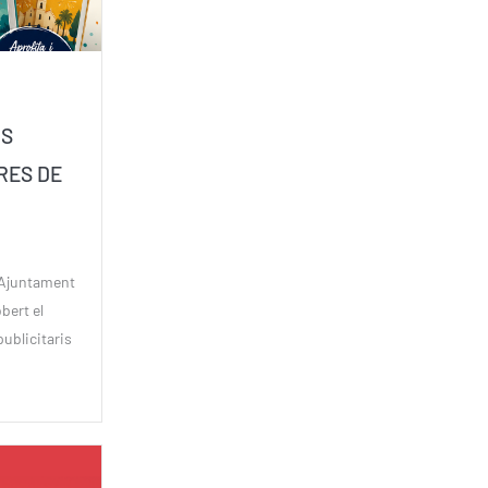
IS
RES DE
’Ajuntament
bert el
ublicitaris