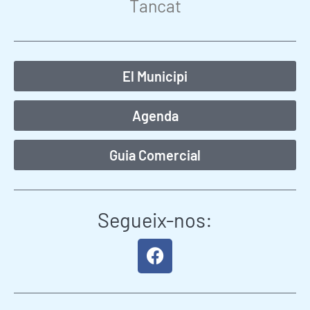
Tancat
El Municipi
Agenda
Guia Comercial
Segueix-nos:
F
a
c
e