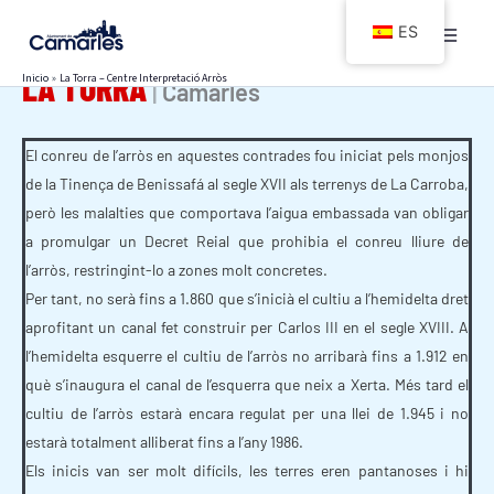
Ir
ES
al
LA TORRA
contenido
Inicio
La Torra – Centre Interpretació Arròs
Camarles
El conreu de l’arròs en aquestes contrades fou iniciat pels monjos
de la Tinença de Benissafá al segle XVII als terrenys de La Carroba,
però les malalties que comportava l’aigua embassada van obligar
a promulgar un Decret Reial que prohibia el conreu lliure de
l’arròs, restringint-lo a zones molt concretes.
Per tant, no serà fins a 1.860 que s’inicià el cultiu a l’hemidelta dret
aprofitant un canal fet construir per Carlos III en el segle XVIII. A
l’hemidelta esquerre el cultiu de l’arròs no arribarà fins a 1.912 en
què s’inaugura el canal de l’esquerra que neix a Xerta. Més tard el
cultiu de l’arròs estarà encara regulat per una llei de 1.945 i no
estarà totalment alliberat fins a l’any 1986.
Els inicis van ser molt difícils, les terres eren pantanoses i hi