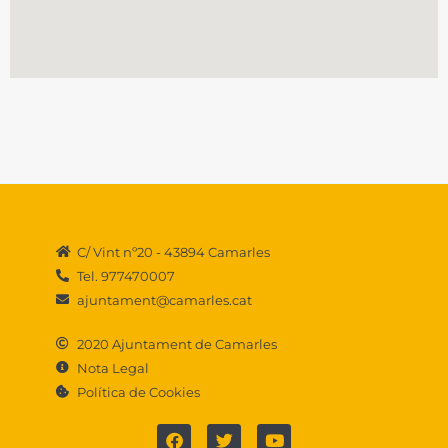
C/ Vint nº20 - 43894 Camarles
Tel. 977470007
ajuntament@camarles.cat
2020 Ajuntament de Camarles
Nota Legal
Política de Cookies
F
T
Y
a
w
o