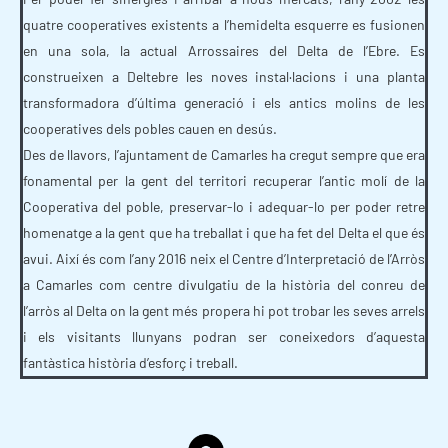
quatre cooperatives existents a l’hemidelta esquerre es fusionen
en una sola, la actual Arrossaires del Delta de l’Ebre. Es
construeixen a Deltebre les noves instal·lacions i una planta
transformadora d’última generació i els antics molins de les
cooperatives dels pobles cauen en desús.
Des de llavors, l’ajuntament de Camarles ha cregut sempre que era
fonamental per la gent del territori recuperar l’antic molí de la
Cooperativa del poble, preservar-lo i adequar-lo per poder retre
homenatge a la gent que ha treballat i que ha fet del Delta el que és
avui. Així és com l’any 2016 neix el Centre d’Interpretació de l’Arròs
a Camarles com centre divulgatiu de la història del conreu de
l’arròs al Delta on la gent més propera hi pot trobar les seves arrels
i els visitants llunyans podran ser coneixedors d’aquesta
fantàstica història d’esforç i treball.