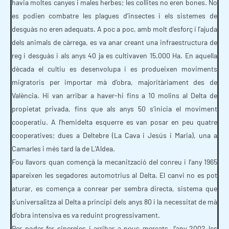
havia moltes canyes i males herbes; les collites no eren bones. No
es podien combatre les plagues d’insectes i els sistemes de
desguàs no eren adequats. A poc a poc, amb molt d’esforç i l’ajuda
dels animals de càrrega, es va anar creant una infraestructura de
reg i desguàs i als anys 40 ja es cultivaven 15.000 Ha. En aquella
dècada el cultiu es desenvolupa i es produeixen moviments
migratoris per importar mà d’obra, majoritàriament des de
València. Hi van arribar a haver-hi fins a 10 molins al Delta de
propietat privada, fins que als anys 50 s’inicia el moviment
cooperatiu. A l’hemidelta esquerre es van posar en peu quatre
cooperatives; dues a Deltebre (La Cava i Jesús i Maria), una a
Camarles i més tard la de L’Aldea.
Fou llavors quan començà la mecanització del conreu i l’any 1965
apareixen les segadores automotrius al Delta. El canvi no es pot
aturar, es comença a conrear per sembra directa, sistema que
s’universalitza al Delta a principi dels anys 80 i la necessitat de mà
d’obra intensiva es va reduint progressivament.
Per poder fer sinergies i arribar a nous mercats, l’any 2002 les