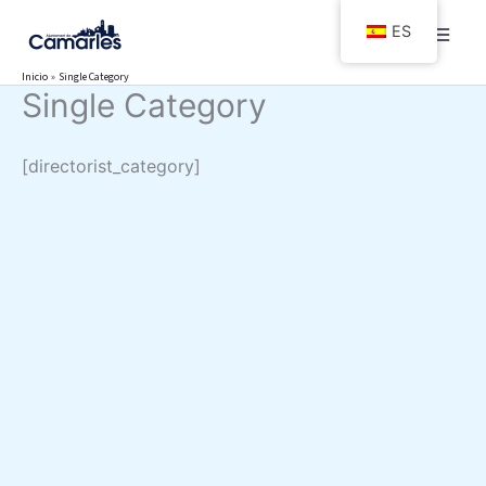
Ir
ES
al
contenido
Inicio
Single Category
Single Category
[directorist_category]