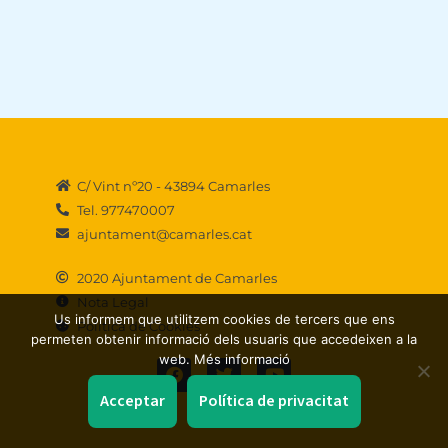
C/ Vint nº20 - 43894 Camarles
Tel. 977470007
ajuntament@camarles.cat
2020 Ajuntament de Camarles
Nota Legal
Us informem que utilitzem cookies de tercers que ens
Política de Cookies
permeten obtenir informació dels usuaris que accedeixen a la
F
T
Y
web. Més informació
a
w
o
c
i
u
Acceptar
Política de privacitat
e
t
t
b
t
u
o
e
b