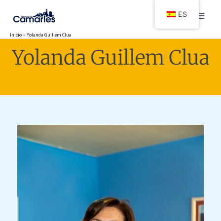
Ir
ES
al
contenido
Inicio
Yolanda Guillem Clua
Yolanda Guillem Clua