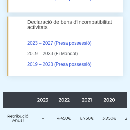
Declaració de béns d'Incompatibilitat i
activitats
2023 – 2027 (Presa possessió)
2019 – 2023 (Fi Mandat)
2019 – 2023 (Presa possessió)
2023
2022
2021
2020
2
Retribució
–
4.450€
6.750€
3.950€
2.
Anual