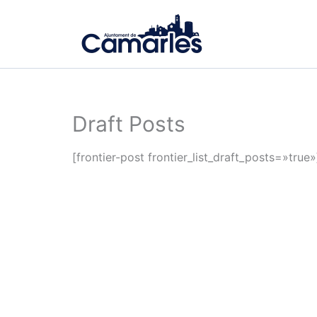
Ir
al
contenido
Draft Posts
[frontier-post frontier_list_draft_posts=»true»