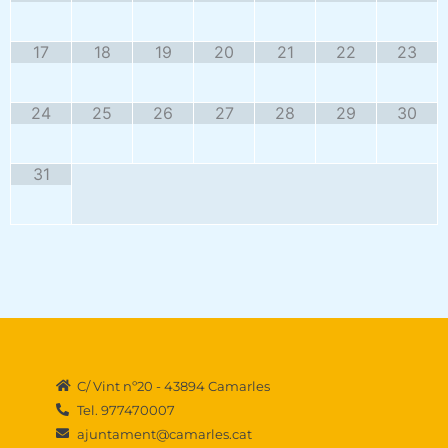
17
18
19
20
21
22
23
24
25
26
27
28
29
30
31
C/ Vint nº20 - 43894 Camarles
Tel. 977470007
ajuntament@camarles.cat