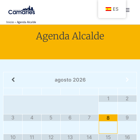
Ir
ES
al
contenido
Inicio
Agenda Alcalde
Agenda Alcalde
agosto
2026
1
2
3
4
5
6
7
9
8
10
11
12
13
14
15
16