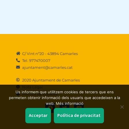
C/ Vint nº20 - 43894 Camarles
Tel. 977470007
ajuntament@camarles.cat
2020 Ajuntament de Camarles
Nota Legal
Us informem que utilitzem cookies de tercers que ens
Política de Cookies
permeten obtenir informació dels usuaris que accedeixen a la
F
T
Y
web. Més informació
a
w
o
c
i
u
Acceptar
Política de privacitat
e
t
t
b
t
u
o
e
b