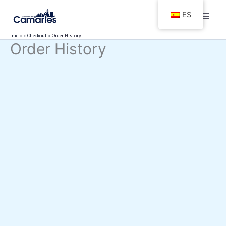
Ir
ES
al
contenido
Inicio
Checkout
Order History
Order History