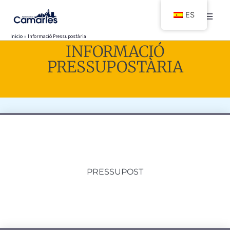
Ir
ES
al
contenido
Inicio
Informació Pressupostària
INFORMACIÓ
PRESSUPOSTÀRIA
PRESSUPOST