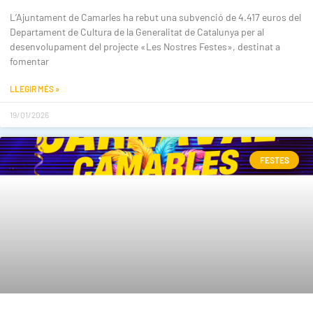
L’Ajuntament de Camarles ha rebut una subvenció de 4.417 euros del
Departament de Cultura de la Generalitat de Catalunya per al
desenvolupament del projecte «Les Nostres Festes», destinat a
fomentar
LLEGIR MÉS »
19/01/2026
FESTES