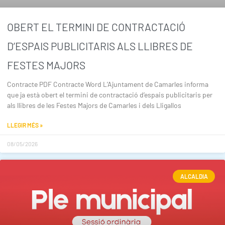
OBERT EL TERMINI DE CONTRACTACIÓ
D’ESPAIS PUBLICITARIS ALS LLIBRES DE
FESTES MAJORS
Contracte PDF Contracte Word L’Ajuntament de Camarles informa
que ja està obert el termini de contractació d’espais publicitaris per
als llibres de les Festes Majors de Camarles i dels Lligallos
LLEGIR MÉS »
08/05/2026
ALCALDIA