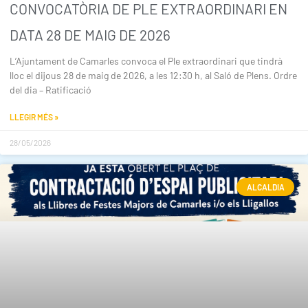
CONVOCATÒRIA DE PLE EXTRAORDINARI EN
DATA 28 DE MAIG DE 2026
L’Ajuntament de Camarles convoca el Ple extraordinari que tindrà
lloc el dijous 28 de maig de 2026, a les 12:30 h, al Saló de Plens. Ordre
del dia – Ratificació
LLEGIR MÉS »
28/05/2026
ALCALDIA