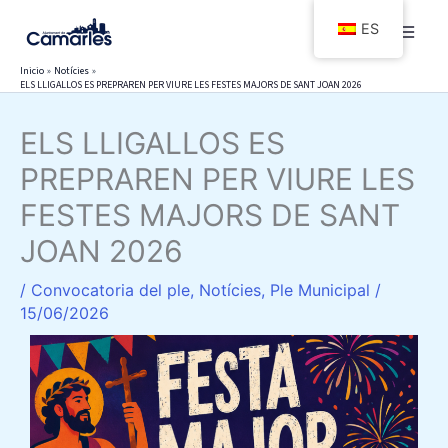
Ir
ES
al
contenido
Inicio
Notícies
ELS LLIGALLOS ES PREPRAREN PER VIURE LES FESTES MAJORS DE SANT JOAN 2026
ELS LLIGALLOS ES
PREPRAREN PER VIURE LES
FESTES MAJORS DE SANT
JOAN 2026
/
Convocatoria del ple
,
Notícies
,
Ple Municipal
/
15/06/2026