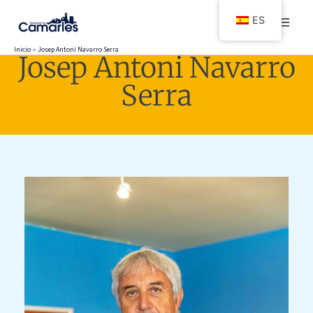
Ir
ES
al
contenido
Inicio
Josep Antoni Navarro Serra
Josep Antoni Navarro
Serra