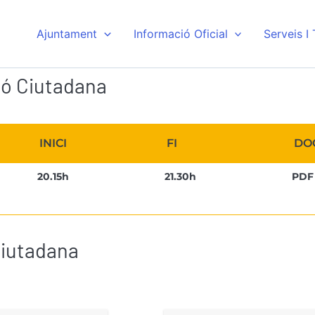
Ajuntament
Informació Oficial
Serveis I
ió Ciutadana
INICI
FI
DO
20.15h
21.30h
PDF
Ciutadana