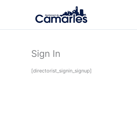
Ir
al
contenido
Sign In
[directorist_signin_signup]