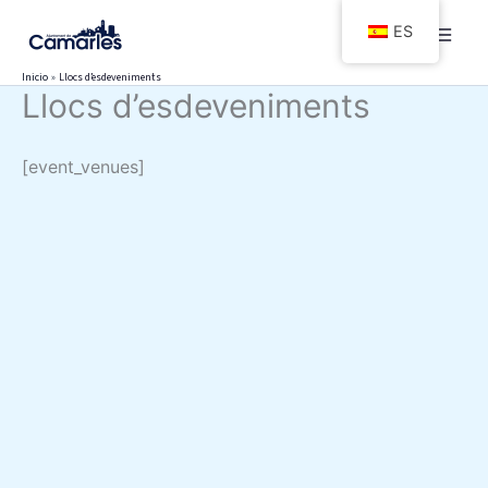
Ir
ES
al
contenido
Inicio
Llocs d’esdeveniments
Llocs d’esdeveniments
[event_venues]