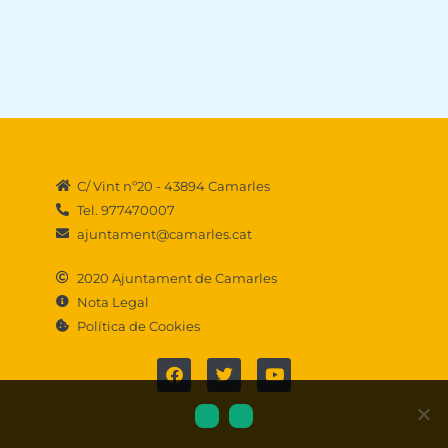
C/ Vint nº20 - 43894 Camarles
Tel. 977470007
ajuntament@camarles.cat
2020 Ajuntament de Camarles
Nota Legal
Política de Cookies
F
T
Y
a
w
o
c
i
u
e
t
t
b
t
u
o
e
b