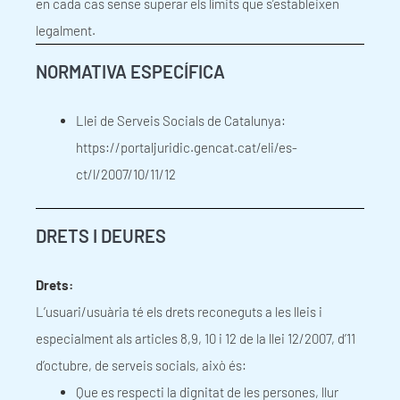
en cada cas sense superar els límits que s’estableixen
legalment.
NORMATIVA ESPECÍFICA
Llei de Serveis Socials de Catalunya:
https://portaljuridic.gencat.cat/eli/es-
ct/l/2007/10/11/12
DRETS I DEURES
Drets:
L’usuari/usuària té els drets reconeguts a les lleis i
especialment als articles 8,9, 10 i 12 de la llei 12/2007, d’11
d’octubre, de serveis socials, això és:
Que es respecti la dignitat de les persones, llur