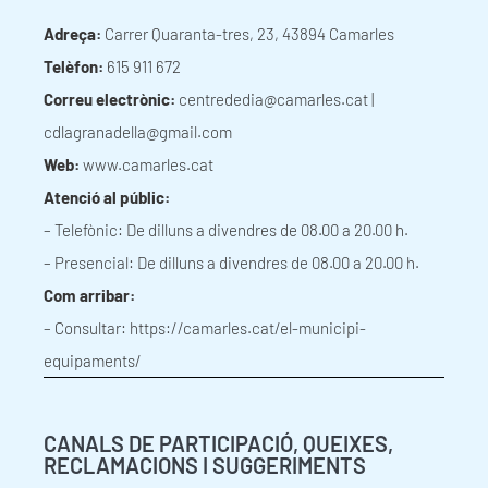
Adreça:
Carrer Quaranta-tres, 23, 43894 Camarles
Telèfon:
615 911 672
Correu electrònic:
centrededia@camarles.cat
|
cdlagranadella@gmail.com
Web:
www.camarles.cat
Atenció al públic:
– Telefònic: De dilluns a divendres de 08.00 a 20.00 h.
– Presencial: De dilluns a divendres de 08.00 a 20.00 h.
Com arribar:
– Consultar:
https://camarles.cat/el-municipi-
equipaments/
CANALS DE PARTICIPACIÓ, QUEIXES,
RECLAMACIONS I SUGGERIMENTS