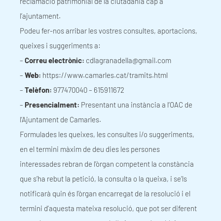
reclamació patrimonial de la ciutadania cap a
l’ajuntament.
Podeu fer-nos arribar les vostres consultes, aportacions,
queixes i suggeriments a:
–
Correu electrònic:
cdlagranadella@gmail.com
–
Web:
https://www.camarles.cat/tramits.html
–
Telèfon:
977470040 – 615911672
–
Presencialment:
Presentant una instància a l’OAC de
l’Ajuntament de Camarles.
Formulades les queixes, les consultes i/o suggeriments,
en el termini màxim de deu dies les persones
interessades rebran de l’òrgan competent la constància
que s’ha rebut la petició, la consulta o la queixa, i se’ls
notificarà quin és l’òrgan encarregat de la resolució i el
termini d’aquesta mateixa resolució, que pot ser diferent