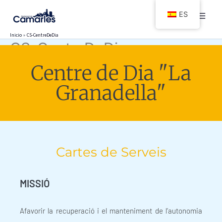
Ir
ES
al
contenido
Inicio
CS-CentreDeDia
CS-CentreDeDia
Centre de Dia "La
Granadella"
Cartes de Serveis
MISSIÓ
Afavorir la recuperació i el manteniment de l’autonomia