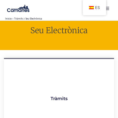
Ir
ES
al
contenido
Inicio
Tràmits i Seu Electrònica
Seu Electrònica
Tràmits