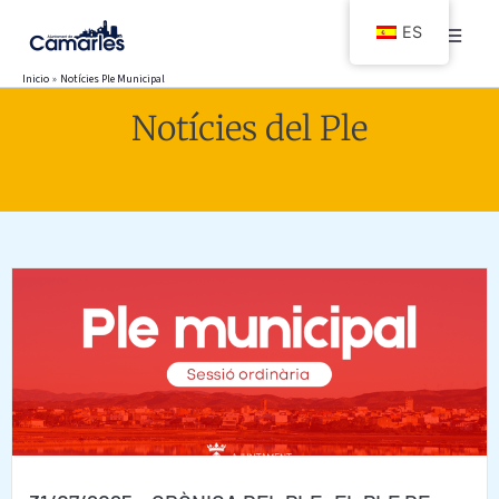
Ir
ES
al
contenido
Inicio
Notícies Ple Municipal
Notícies del Ple