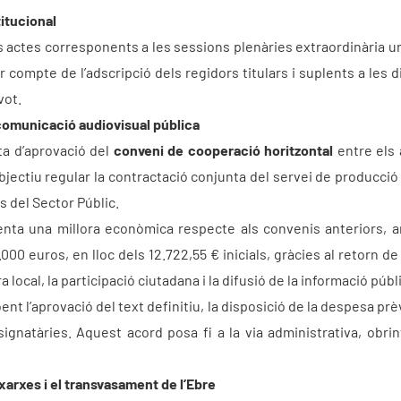
itucional
es actes corresponents a les sessions plenàries extraordinària u
compte de l’adscripció dels regidors titulars i suplents a les d
vot.
 comunicació audiovisual pública
ta d’aprovació del
conveni de cooperació horitzontal
entre els 
jectiu regular la contractació conjunta del servei de producció 
es del Sector Públic.
enta una millora econòmica respecte als convenis anteriors, a
.000 euros, en lloc dels 12.722,55 € inicials, gràcies al retorn d
a local, la participació ciutadana i la difusió de la informació públ
nt l’aprovació del text definitiu, la disposició de la despesa prèvi
 signatàries. Aquest acord posa fi a la via administrativa, obri
arxes i el transvasament de l’Ebre