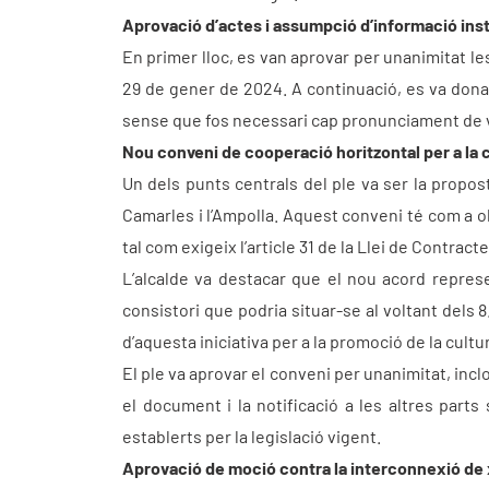
Aprovació d’actes i assumpció d’informació inst
En primer lloc, es van aprovar per unanimitat l
29 de gener de 2024. A continuació, es va donar 
sense que fos necessari cap pronunciament de 
Nou conveni de cooperació horitzontal per a la
Un dels punts centrals del ple va ser la propos
Camarles i l’Ampolla. Aquest conveni té com a ob
tal com exigeix l’article 31 de la Llei de Contract
L’alcalde va destacar que el nou acord repres
consistori que podria situar-se al voltant dels 8
d’aquesta iniciativa per a la promoció de la cultur
El ple va aprovar el conveni per unanimitat, incloe
el document i la notificació a les altres parts
establerts per la legislació vigent.
Aprovació de moció contra la interconnexió de x