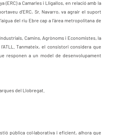
 (ERC) a Camarles i Lligallos, en relació amb la
 portaveu d’ERC, Sr. Navarro, va agrair el suport
’aigua del riu Ebre cap a l’àrea metropolitana de
 Industrials, Camins, Agrònoms i Economistes, la
a l’ATLL. Tanmateix, el consistori considera que
nó que responen a un model de desenvolupament
arques del Llobregat.
ó pública col·laborativa i eficient, alhora que