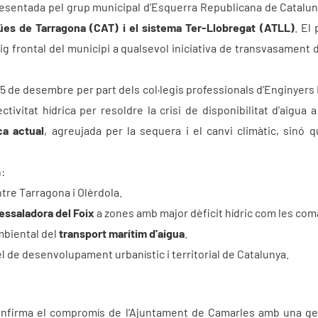
esentada pel grup municipal d’Esquerra Republicana de Catalunya
ües de Tarragona (CAT) i el sistema Ter-Llobregat (ATLL)
. El
ig frontal del municipi a qualsevol iniciativa de transvasament d
15 de desembre per part dels col·legis professionals d’Enginyers
ivitat hídrica per resoldre la crisi de disponibilitat d’aigua 
ca actual
, agreujada per la sequera i el canvi climàtic, si
:
tre Tarragona i Olèrdola.
dessaladora del Foix
a zones amb major dèficit hídric com les com
mbiental del
transport marítim d’aigua
.
l de desenvolupament urbanístic i territorial de Catalunya.
nfirma el compromís de l’Ajuntament de Camarles amb una gesti