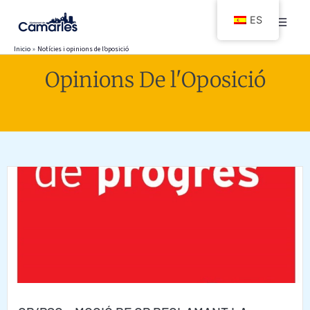
Ir
ES
al
contenido
Inicio
Notícies i opinions de l’oposició
Opinions De l'Oposició