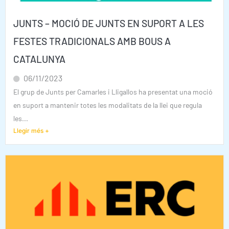
JUNTS – MOCIÓ DE JUNTS EN SUPORT A LES
FESTES TRADICIONALS AMB BOUS A
CATALUNYA
06/11/2023
El grup de Junts per Camarles i Lligallos ha presentat una moció
en suport a mantenir totes les modalitats de la llei que regula
les...
Llegir més +