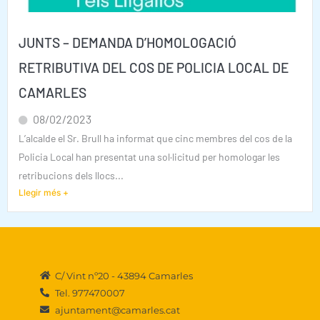
JUNTS – DEMANDA D’HOMOLOGACIÓ
RETRIBUTIVA DEL COS DE POLICIA LOCAL DE
CAMARLES
08/02/2023
L’alcalde el Sr. Brull ha informat que cinc membres del cos de la
Policia Local han presentat una sol·licitud per homologar les
retribucions dels llocs...
Llegir més +
C/ Vint nº20 - 43894 Camarles
Tel. 977470007
ajuntament@camarles.cat