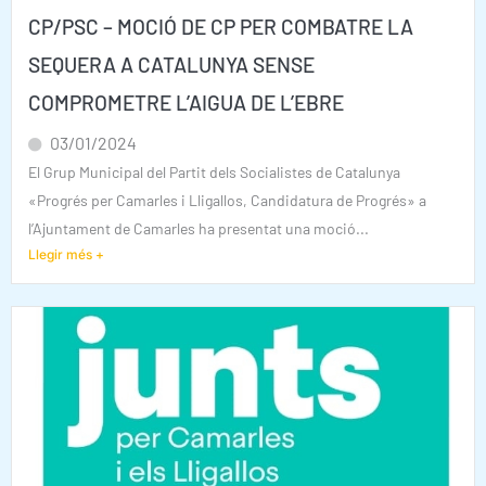
CP/PSC – MOCIÓ DE CP PER COMBATRE LA
SEQUERA A CATALUNYA SENSE
COMPROMETRE L’AIGUA DE L’EBRE
03/01/2024
El Grup Municipal del Partit dels Socialistes de Catalunya
«Progrés per Camarles i Lligallos, Candidatura de Progrés» a
l’Ajuntament de Camarles ha presentat una moció...
Llegir més +