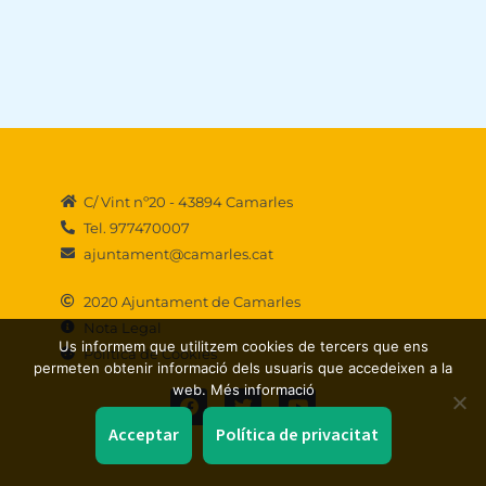
C/ Vint nº20 - 43894 Camarles
Tel. 977470007
ajuntament@camarles.cat
2020 Ajuntament de Camarles
Nota Legal
Us informem que utilitzem cookies de tercers que ens
Política de Cookies
permeten obtenir informació dels usuaris que accedeixen a la
F
T
Y
web. Més informació
a
w
o
c
i
u
Acceptar
Política de privacitat
e
t
t
b
t
u
o
e
b