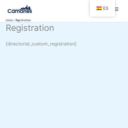
Ir
ES
al
contenido
Inicio
Registration
Registration
[directorist_custom_registration]