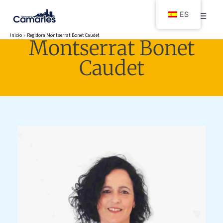
Ir
ES
al
contenido
Inicio
Regidora Montserrat Bonet Caudet
Montserrat Bonet
Caudet