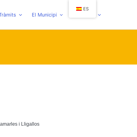
ES
 Tràmits
El Municipi
Actualitat
marles i Lligallos