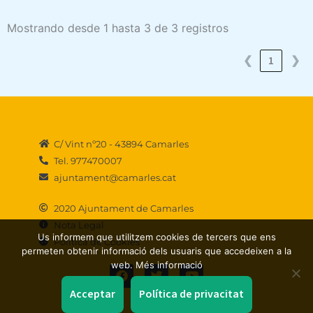
Mostrando desde 1 hasta 3 de 3 registros
❮
1
❯
C/ Vint nº20 - 43894 Camarles
Tel. 977470007
ajuntament@camarles.cat
2020 Ajuntament de Camarles
Nota Legal
Us informem que utilitzem cookies de tercers que ens
Política de Cookies
permeten obtenir informació dels usuaris que accedeixen a la
F
T
Y
web. Més informació
a
w
o
c
i
u
Acceptar
Política de privacitat
e
t
t
b
t
u