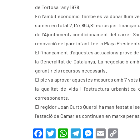
de Tortosa l’any 1978.
En l’àmbit econòmic, també es va donar llum ver
sumen en total 2.147.863,81 euros per finançar
de l’Ajuntament, condicionament del carrer Sant 
renovació del parc infantil de la Plaça Presidents
El finançament d’aquestes actuacions prové de di
la Generalitat de Catalunya. La negociació amb
garantir els recursos necessaris.
El ple va aprovar aquestes mesures amb 7 vots f
la qualitat de vida i l’estructura urbanística
corresponents.
El regidor Joan Curto Querol ha manifestat el s
l’estació de Camarles continuen en marxa per a
F
T
W
T
M
E
C