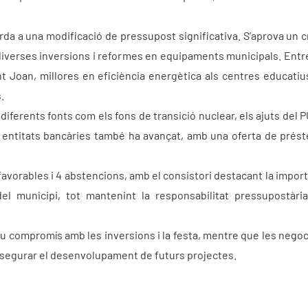
da a una modificació de pressupost significativa. S’aprova un c
 diverses inversions i reformes en equipaments municipals. Entr
Joan, millores en eficiència energètica als centres educatius, a
.
ferents fonts com els fons de transició nuclear, els ajuts del P
 entitats bancàries també ha avançat, amb una oferta de prést
avorables i 4 abstencions, amb el consistori destacant la import
 del municipi, tot mantenint la responsabilitat pressupostària
eu compromís amb les inversions i la festa, mentre que les nego
ssegurar el desenvolupament de futurs projectes.