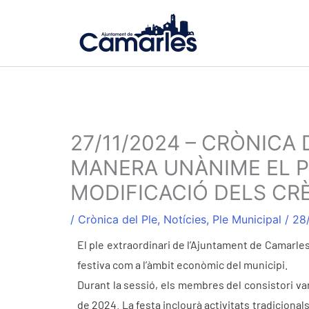
Ir
al
contenido
27/11/2024 – CRÒNICA
MANERA UNÀNIME EL P
MODIFICACIÓ DELS CRÈ
/
Crònica del Ple
,
Notícies
,
Ple Municipal
/
28
El ple extraordinari de l’Ajuntament de Camarle
festiva com a l’àmbit econòmic del municipi.
Durant la sessió, els membres del consistori van
de 2024. La festa inclourà activitats tradicionals