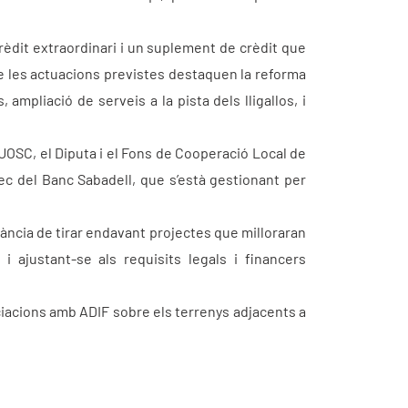
rèdit extraordinari i un suplement de crèdit que
e les actuacions previstes destaquen la reforma
mpliació de serveis a la pista dels lligallos, i
UOSC, el Diputa i el Fons de Cooperació Local de
ec del Banc Sabadell, que s’està gestionant per
ància de tirar endavant projectes que milloraran
 i ajustant-se als requisits legals i financers
ciacions amb ADIF sobre els terrenys adjacents a