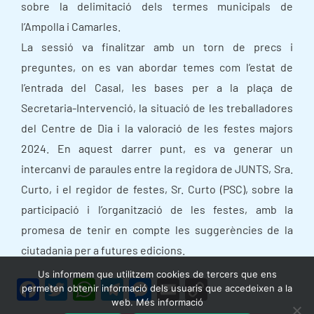
sobre la delimitació dels termes municipals de
l’Ampolla i Camarles.
La sessió va finalitzar amb un torn de precs i
preguntes, on es van abordar temes com l’estat de
l’entrada del Casal, les bases per a la plaça de
Secretaria-Intervenció, la situació de les treballadores
del Centre de Dia i la valoració de les festes majors
2024. En aquest darrer punt, es va generar un
intercanvi de paraules entre la regidora de JUNTS, Sra.
Curto, i el regidor de festes, Sr. Curto (PSC), sobre la
participació i l’organització de les festes, amb la
promesa de tenir en compte les suggerències de la
ciutadania per a futures edicions.
Us informem que utilitzem cookies de tercers que ens
F
T
W
T
M
E
C
permeten obtenir informació dels usuaris que accedeixen a la
web. Més informació
a
w
h
el
e
m
o