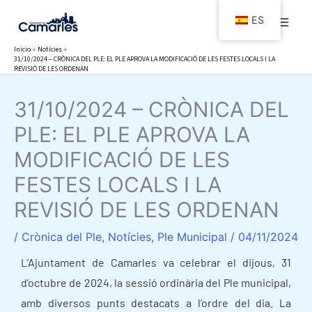
Ir
ES
al
contenido
Inicio
Notícies
31/10/2024 – CRÒNICA DEL PLE: EL PLE APROVA LA MODIFICACIÓ DE LES FESTES LOCALS I LA
REVISIÓ DE LES ORDENAN
31/10/2024 – CRÒNICA DEL
PLE: EL PLE APROVA LA
MODIFICACIÓ DE LES
FESTES LOCALS I LA
REVISIÓ DE LES ORDENAN
/
Crònica del Ple
,
Notícies
,
Ple Municipal
/
04/11/2024
L’Ajuntament de Camarles va celebrar el dijous, 31
d’octubre de 2024, la sessió ordinària del Ple municipal,
amb diversos punts destacats a l’ordre del dia. La