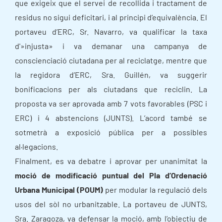
que exigeix que el servei de recollida i tractament de
residus no sigui deficitari, i al principi d’equivalència. El
portaveu d’ERC, Sr. Navarro, va qualificar la taxa
d'»injusta» i va demanar una campanya de
conscienciació ciutadana per al reciclatge, mentre que
la regidora d’ERC, Sra. Guillén, va suggerir
bonificacions per als ciutadans que reciclin. La
proposta va ser aprovada amb 7 vots favorables (PSC i
ERC) i 4 abstencions (JUNTS). L’acord també se
sotmetrà a exposició pública per a possibles
al·legacions.
Finalment, es va debatre i aprovar per unanimitat la
moció de modificació puntual del Pla d’Ordenació
Urbana Municipal (POUM)
per modular la regulació dels
usos del sòl no urbanitzable. La portaveu de JUNTS,
Sra. Zaragoza, va defensar la moció, amb l’objectiu de