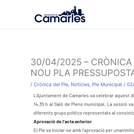
Ir
al
contenido
30/04/2025 – CRÒNICA 
NOU PLA PRESSUPOSTA
/
Crònica del Ple
,
Notícies
,
Ple Municipal
/
02
L’Ajuntament de Camarles va celebrar aquest dime
14.35 h al Saló de Plens municipal. La sessió va
diferents grups polítics representats al consisto
Aprovació de l’acta anterior
El Ple va iniciar-se amb l’aprovació per unanimit