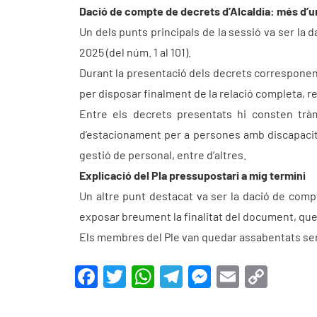
Dació de compte de decrets d’Alcaldia: més d
Un dels punts principals de la sessió va ser la 
2025 (del núm. 1 al 101).
Durant la presentació dels decrets corresponents
per disposar finalment de la relació completa, 
Entre els decrets presentats hi consten tràm
d’estacionament per a persones amb discapacitat
gestió de personal, entre d’altres.
Explicació del Pla pressupostari a mig termini
Un altre punt destacat va ser la dació de compte
exposar breument la finalitat del document, que 
Els membres del Ple van quedar assabentats se
F
T
W
T
M
E
C
a
w
h
el
e
m
o