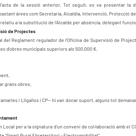
l’acta de la sessió anterior. Tot seguit, es va presentar la
stant àrees com Secretaria, Alcaldia, Intervenció, Protecció de Da
atiu a la substitució de l’Alcalde per absència, delegant funcions
isió de Projectes
ial del Reglament regulador de l’Oficina de Supervisió de Projec
tes d’obres municipals superiors als 500.000 €.
ment,
tar grans obres.
marles i Lligallos i CP— hi van donar suport, alguns tot demana
untament
n Local per a la signatura d’un conveni de col·laboració amb el CO
te “Smart Rural Ebreterritori – Electromobilitat”.