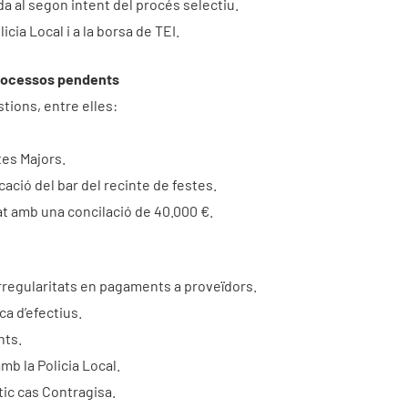
 al segon intent del procés selectiu.
ia Local i a la borsa de TEI.
processos pendents
tions, entre elles:
tes Majors.
ació del bar del recinte de festes.
t amb una concilació de 40.000 €.
irregularitats en pagaments a proveïdors.
ca d’efectius.
nts.
b la Policia Local.
tic cas Contragisa.