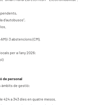
ependents,
da d’autobusos”,
llos.
-AM) i 3 abstencions (CM).
ocals per a l’any 2026:
pi)
ió de personal
s àmbits de gestió:
 de 424 a 343 dies en quatre mesos.