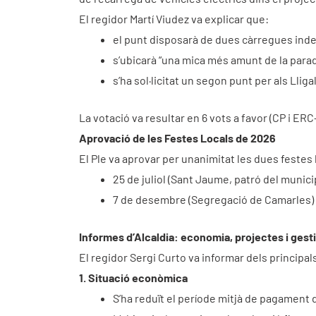
El regidor Martí Viudez va explicar que:
el punt disposarà de dues càrregues ind
s’ubicarà “una mica més amunt de la para
s’ha sol·licitat un segon punt per als Lliga
La votació va resultar en 6 vots a favor (CP i ERC
Aprovació de les Festes Locals de 2026
El Ple va aprovar per unanimitat les dues festes l
25 de juliol (Sant Jaume, patró del munici
7 de desembre (Segregació de Camarles)
Informes d’Alcaldia: economia, projectes i gest
El regidor Sergi Curto va informar dels principal
1. Situació econòmica
S’ha reduït el període mitjà de pagament