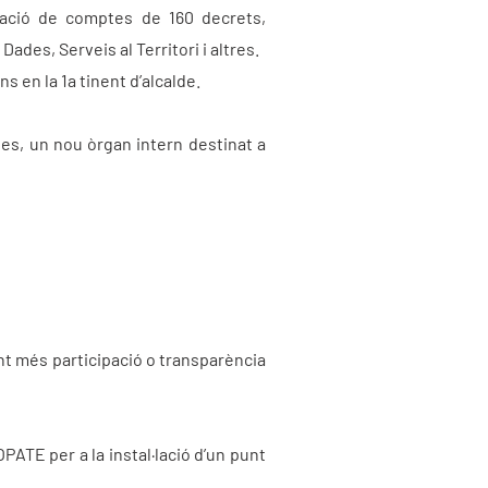
 dació de comptes de 160 decrets,
des, Serveis al Territori i altres.
 en la 1a tinent d’alcalde.
tes, un nou òrgan intern destinat a
nt més participació o transparència
PATE per a la instal·lació d’un punt