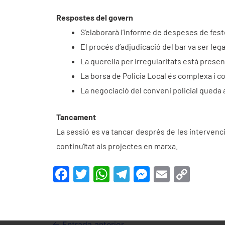
Respostes del govern
S’elaborarà l’informe de despeses de fest
El procés d’adjudicació del bar va ser legal
La querella per irregularitats està presen
La borsa de Policia Local és complexa i c
La negociació del conveni policial queda a
Tancament
La sessió es va tancar després de les intervenc
continuïtat als projectes en marxa.
F
T
W
T
M
E
C
a
w
h
el
e
m
o
c
itt
at
e
s
ai
p
e
er
s
gr
s
l
y
←
Entrada anterior