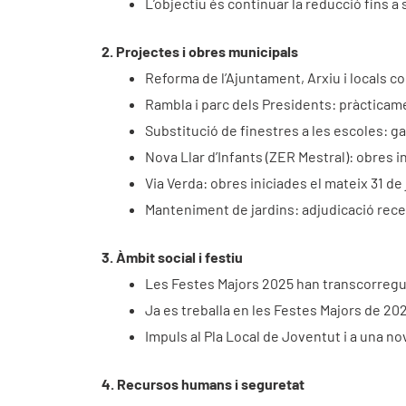
L’objectiu és continuar la reducció fins a
2. Projectes i obres municipals
Reforma de l’Ajuntament, Arxiu i locals co
Rambla i parc dels Presidents: pràcticamen
Substitució de finestres a les escoles: ga
Nova Llar d’Infants (ZER Mestral): obres i
Via Verda: obres iniciades el mateix 31 de j
Manteniment de jardins: adjudicació recen
3. Àmbit social i festiu
Les Festes Majors 2025 han transcorregu
Ja es treballa en les Festes Majors de 2
Impuls al Pla Local de Joventut i a una no
4. Recursos humans i seguretat