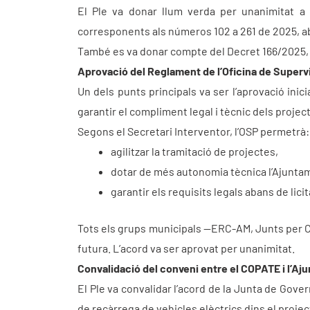
El Ple va donar llum verda per unanimitat a 
corresponents als números 102 a 261 de 2025, aba
També es va donar compte del Decret 166/2025, rel
Aprovació del Reglament de l’Oficina de Superv
Un dels punts principals va ser l’aprovació inic
garantir el compliment legal i tècnic dels projec
Segons el Secretari Interventor, l’OSP permetrà:
agilitzar la tramitació de projectes,
dotar de més autonomia tècnica l’Ajunta
garantir els requisits legals abans de lici
Tots els grups municipals —ERC-AM, Junts per Ca
futura. L’acord va ser aprovat per unanimitat.
Convalidació del conveni entre el COPATE i l’Aj
El Ple va convalidar l’acord de la Junta de Gover
de recàrrega de vehicles elèctrics dins el projec