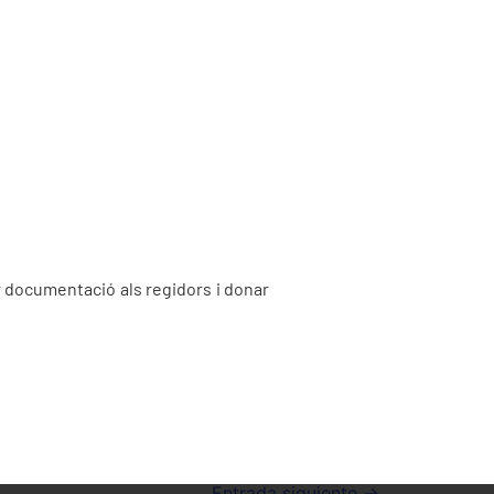
r documentació als regidors i donar
Entrada siguiente
→