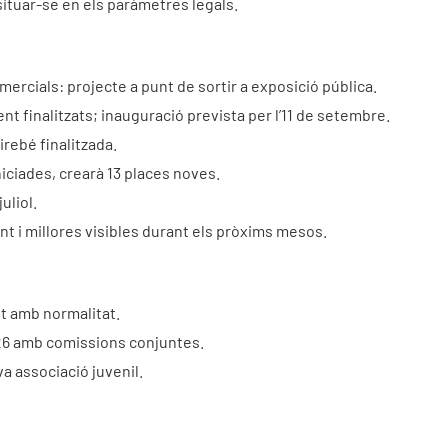
 situar-se en els paràmetres legals.
mercials: projecte a punt de sortir a exposició pública.
t finalitzats; inauguració prevista per l’11 de setembre.
irebé finalitzada.
niciades, crearà 13 places noves.
uliol.
t i millores visibles durant els pròxims mesos.
t amb normalitat.
026 amb comissions conjuntes.
va associació juvenil.