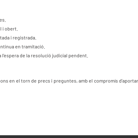
es.
 i obert.
tada i registrada.
ontinua en tramitació.
 l’espera de la resolució judicial pendent.
ions en el torn de precs i preguntes, amb el compromís d’aporta