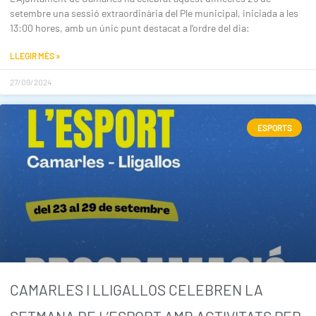
setembre una sessió extraordinària del Ple municipal, iniciada a les
13:00 hores, amb un únic punt destacat a l’ordre del dia:
LLEGIR MÉS »
27/09/2024
ESPORTS
CAMARLES I LLIGALLOS CELEBREN LA