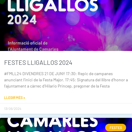
FESTES LLIGALLOS 2024
#FMLL24 DIVENDRES 21 DE JUNY 17:30: Repic de campanes
anunciant l’inici de la Festa Major. 17:45: Signatura del llibre d’honor a
l’ajuntament a càrrec d’Hilario Princep, pregoner de la Festa
LLEGIR MÉS »
13/06/2024
FESTES