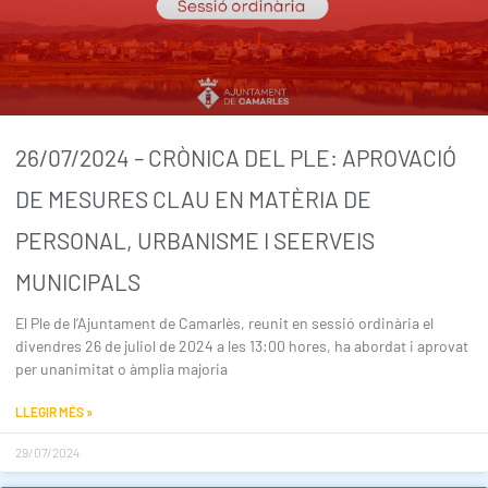
26/07/2024 – CRÒNICA DEL PLE: APROVACIÓ
DE MESURES CLAU EN MATÈRIA DE
PERSONAL, URBANISME I SEERVEIS
MUNICIPALS
El Ple de l’Ajuntament de Camarlès, reunit en sessió ordinària el
divendres 26 de juliol de 2024 a les 13:00 hores, ha abordat i aprovat
per unanimitat o àmplia majoria
LLEGIR MÉS »
29/07/2024