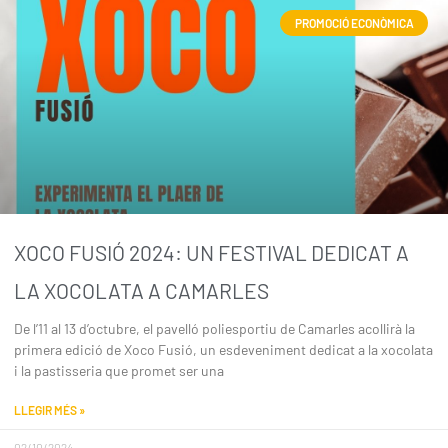
PROMOCIÓ ECONÒMICA
XOCO FUSIÓ 2024: UN FESTIVAL DEDICAT A
LA XOCOLATA A CAMARLES
De l’11 al 13 d’octubre, el pavelló poliesportiu de Camarles acollirà la
primera edició de Xoco Fusió, un esdeveniment dedicat a la xocolata
i la pastisseria que promet ser una
LLEGIR MÉS »
02/10/2024