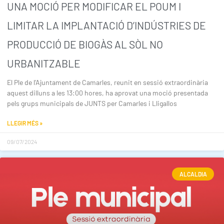
UNA MOCIÓ PER MODIFICAR EL POUM I
LIMITAR LA IMPLANTACIÓ D’INDÚSTRIES DE
PRODUCCIÓ DE BIOGÀS AL SÒL NO
URBANITZABLE
El Ple de l’Ajuntament de Camarles, reunit en sessió extraordinària
aquest dilluns a les 13:00 hores, ha aprovat una moció presentada
pels grups municipals de JUNTS per Camarles i Lligallos
LLEGIR MÉS »
09/07/2024
ALCALDIA