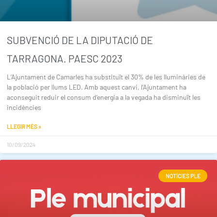
SUBVENCIÓ DE LA DIPUTACIÓ DE
TARRAGONA. PAESC 2023
L’Ajuntament de Camarles ha substituït el 30% de les lluminàries de
la població per llums LED. Amb aquest canvi, l’Ajuntament ha
aconseguit reduir el consum d’energia a la vegada ha disminuït les
incidències
LLEGIR MÉS »
10/09/2024
NOTÍCIES PLE