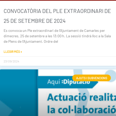
CONVOCATÒRIA DEL PLE EXTRAORDINARI DE
25 DE SETEMBRE DE 2024
Es convoca un Ple extraordinari de l’Ajuntament de Camarles per
dimecres, 25 de setembre a les 13:00 h. La sessió tindrà lloc a la Sala
de Plens de l’Ajuntament. Ordre del
LLEGIR MÉS »
23/09/2024
AJUTS I SUBVENCIONS