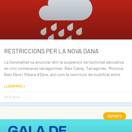
RESTRICCIONS PER LA NOVA DANA
La Generalitat va anunciar ahir la suspensió de l’activitat educativa
en cinc comarques tarragonines: Baix Camp, Tarragonès, Montsià,
Baix Ebre i Ribera d’Ebre, així com la restricció de mobilitat entre
LLEGIR MÉS »
13/11/2024
ESPORTS