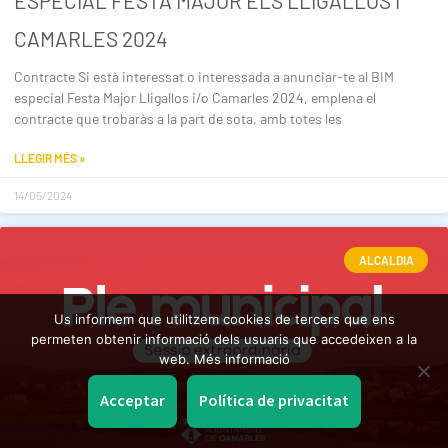
ESPECIAL FESTA MAJOR ELS LLIGALLOS i
CAMARLES 2024
Contracte Si està interessat o interessada a anunciar-te al BIM
especial Festa Major Lligallos i/o Camarles 2024, emplena el
contracte que trobaràs a la part de sota, amb totes les
LLEGIR MÉS »
14/05/2024
ALCALDIA
Us informem que utilitzem cookies de tercers que ens
permeten obtenir informació dels usuaris que accedeixen a la
web. Més informació
Acceptar
Política de privacitat