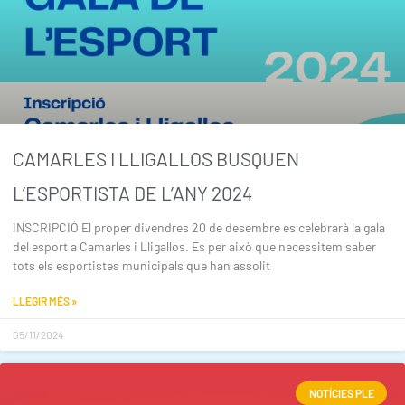
CAMARLES I LLIGALLOS BUSQUEN
L’ESPORTISTA DE L’ANY 2024
INSCRIPCIÓ El proper divendres 20 de desembre es celebrarà la gala
del esport a Camarles i Lligallos. Es per això que necessitem saber
tots els esportistes municipals que han assolit
LLEGIR MÉS »
05/11/2024
NOTÍCIES PLE