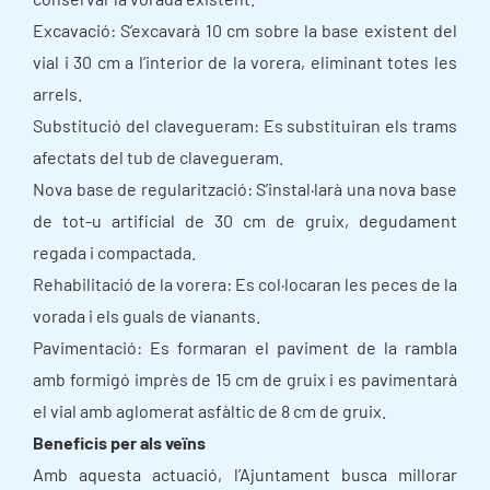
Excavació: S’excavarà 10 cm sobre la base existent del
vial i 30 cm a l’interior de la vorera, eliminant totes les
arrels.
Substitució del clavegueram: Es substituiran els trams
afectats del tub de clavegueram.
Nova base de regularització: S’instal·larà una nova base
de tot-u artificial de 30 cm de gruix, degudament
regada i compactada.
Rehabilitació de la vorera: Es col·locaran les peces de la
vorada i els guals de vianants.
Pavimentació: Es formaran el paviment de la rambla
amb formigó imprès de 15 cm de gruix i es pavimentarà
el vial amb aglomerat asfàltic de 8 cm de gruix.
Beneficis per als veïns
Amb aquesta actuació, l’Ajuntament busca millorar