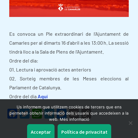
Es convoca un Ple extraordinari de l’Ajuntament de
Camarles per al dimarts 16 d’abril a les 13:00 h. La sessió
tindrà lloc a la Sala de Plens de l’Ajuntament.
Ordre del dia:
01. Lectura i aprovació actes anteriors
02. Sorteig membres de les Meses eleccions al
Parlament de Catalunya.
Ordre del dia
Aquí
Us informem que utilitzem cookies de tercers que ens
F
T
W
T
M
E
C
permeten obtenir informació dels usuaris que accedeixen a la
web. Més informació
a
w
h
el
e
m
o
c
itt
at
e
s
ai
p
Acceptar
Política de privacitat