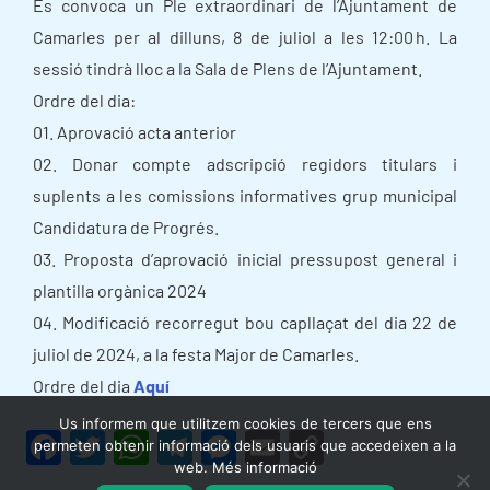
Es convoca un Ple extraordinari de l’Ajuntament de
Camarles per al dilluns, 8 de juliol a les 12:00 h. La
sessió tindrà lloc a la Sala de Plens de l’Ajuntament.
Ordre del dia:
01. Aprovació acta anterior
02. Donar compte adscripció regidors titulars i
suplents a les comissions informatives grup municipal
Candidatura de Progrés.
03. Proposta d’aprovació inicial pressupost general i
plantilla orgànica 2024
04. Modificació recorregut bou capllaçat del dia 22 de
juliol de 2024, a la festa Major de Camarles.
Ordre del dia
Aquí
Us informem que utilitzem cookies de tercers que ens
F
T
W
T
M
E
C
permeten obtenir informació dels usuaris que accedeixen a la
web. Més informació
a
w
h
el
e
m
o