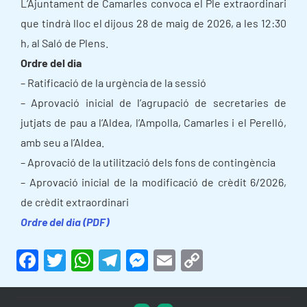
L’Ajuntament de Camarles convoca el Ple extraordinari
que tindrà lloc el dijous 28 de maig de 2026, a les 12:30
h, al Saló de Plens.
Ordre del dia
– Ratificació de la urgència de la sessió
– Aprovació inicial de l’agrupació de secretaries de
jutjats de pau a l’Aldea, l’Ampolla, Camarles i el Perelló,
amb seu a l’Aldea.
– Aprovació de la utilització dels fons de contingència
– Aprovació inicial de la modificació de crèdit 6/2026,
de crèdit extraordinari
Ordre del dia (PDF)
F
T
W
T
M
E
C
a
w
h
el
e
m
o
c
itt
at
e
s
ai
p